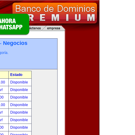
 -
Negocios
oría.
Estado
0.00
Disponible
ar!
Disponible
.00
Disponible
0.00
Disponible
ar!
Disponible
ar!
Disponible
.00
Disponible