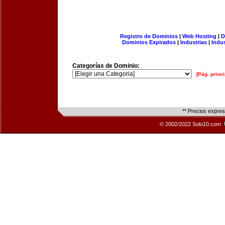
Registro de Dominios
|
Web Hosting
|
D
Dominios Expirados
|
Industrias
|
Indu
Categorías de Dominio:
[Pág. princi
** Precios expre
© 2002/2022 Solo10.com