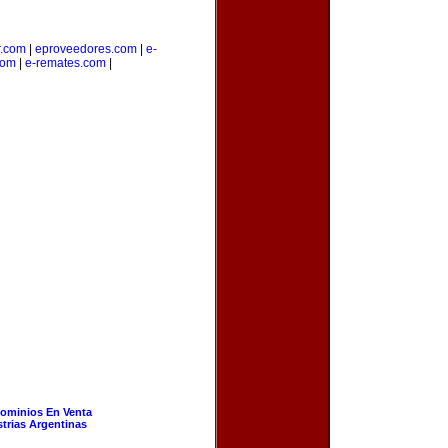
r.com
|
eproveedores.com
|
e-
com
|
e-remates.com
|
ominios En Venta
strias Argentinas