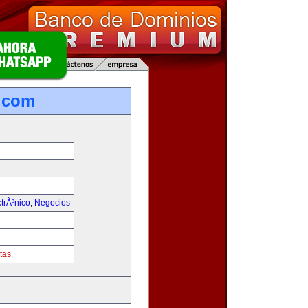
.com
trÃ³nico
,
Negocios
tas