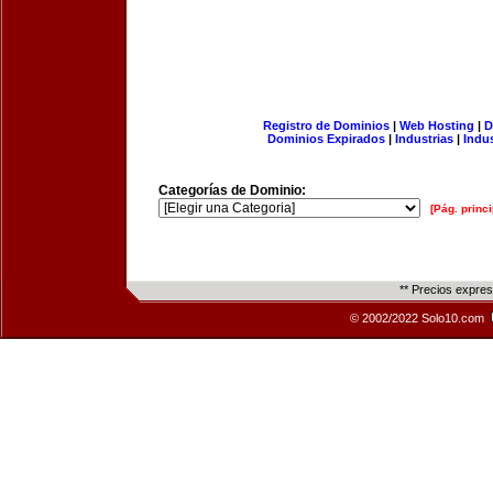
Registro de Dominios
|
Web Hosting
|
D
Dominios Expirados
|
Industrias
|
Indu
Categorías de Dominio:
[Pág. princi
** Precios expre
© 2002/2022 Solo10.com