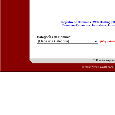
Registro de Dominios
|
Web Hosting
|
D
Dominios Expirados
|
Industrias
|
Indu
Categorías de Dominio:
[Pág. princi
** Precios expre
© 2002/2022 Solo10.com