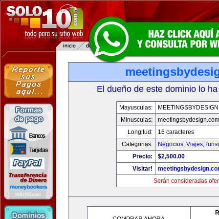
meetingsbydesi
El dueño de este dominio lo ha
Mayusculas:
MEETINGSBYDESIGN
Minusculas:
meetingsbydesign.co
Longitud:
16 caracteres
Categorias:
Negocios
,
Viajes,Turi
Precio:
$2,500.00
Visitar!
meetingsbydesign.c
Serán consideradas ofer
R