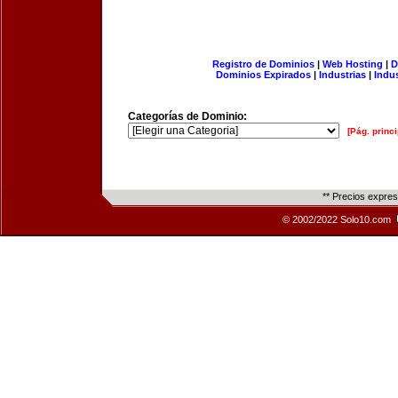
Registro de Dominios
|
Web Hosting
|
D
Dominios Expirados
|
Industrias
|
Indu
Categorías de Dominio:
[Pág. princi
** Precios expre
© 2002/2022 Solo10.com