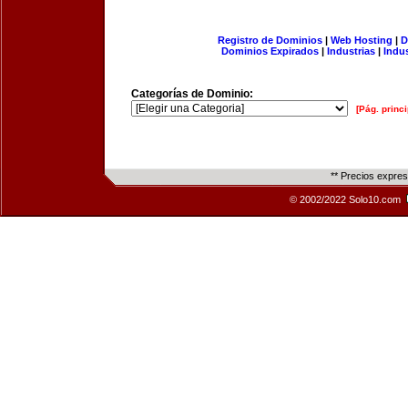
Registro de Dominios
|
Web Hosting
|
D
Dominios Expirados
|
Industrias
|
Indu
Categorías de Dominio:
[Pág. princi
** Precios expre
© 2002/2022 Solo10.com