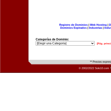
Registro de Dominios
|
Web Hosting
|
D
Dominios Expirados
|
Industrias
|
Indu
Categorías de Dominio:
[Pág. princi
** Precios expre
© 2002/2022 Solo10.com