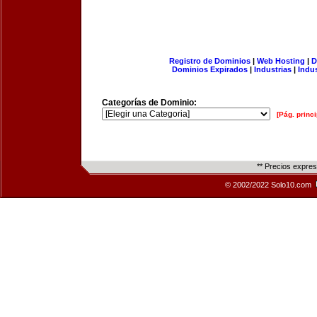
Registro de Dominios
|
Web Hosting
|
D
Dominios Expirados
|
Industrias
|
Indu
Categorías de Dominio:
[Pág. princi
** Precios expre
© 2002/2022 Solo10.com