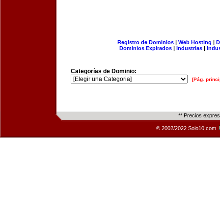
Registro de Dominios
|
Web Hosting
|
D
Dominios Expirados
|
Industrias
|
Indu
Categorías de Dominio:
[Pág. princi
** Precios expre
© 2002/2022 Solo10.com