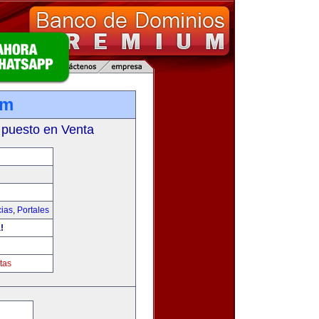
om
 puesto en Venta
cias
,
Portales
!
tas