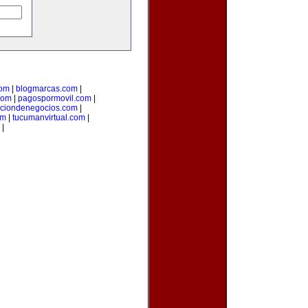
com
|
blogmarcas.com
|
com
|
pagospormovil.com
|
cciondenegocios.com
|
om
|
tucumanvirtual.com
|
|