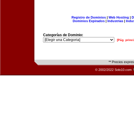
Registro de Dominios
|
Web Hosting
|
D
Dominios Expirados
|
Industrias
|
Indu
Categorías de Dominio:
[Pág. princi
** Precios expre
© 2002/2022 Solo10.com