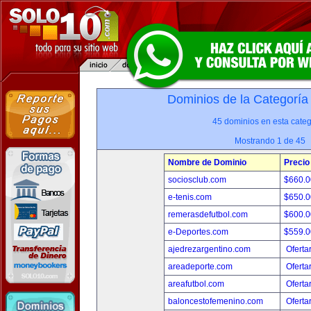
Dominios de la Categoría
45 dominios en esta categ
Mostrando 1 de 45
Nombre de Dominio
Precio
sociosclub.com
$660.
e-tenis.com
$650.
remerasdefutbol.com
$600.
e-Deportes.com
$559.
ajedrezargentino.com
Oferta
areadeporte.com
Oferta
areafutbol.com
Oferta
baloncestofemenino.com
Oferta